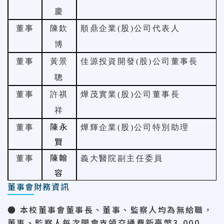
慶
董事
陳欽
順鼎企業
(
股
)
公司代表人
博
董事
黃景
佳源投資開發
(
股
)
公司董事長
聰
董事
許祺
燁茂實業
(
股
)
公司董事長
祥
陳永
董事
燁輝企業
(
股
)
公司特別助理
賢
陳翰
董事
義大醫院副主任委員
容
董事會財務資訊
● 本校董事會董事長、董事、監察人均為無給職，
董事、監察人每次開會支領交通費新臺幣
3,000