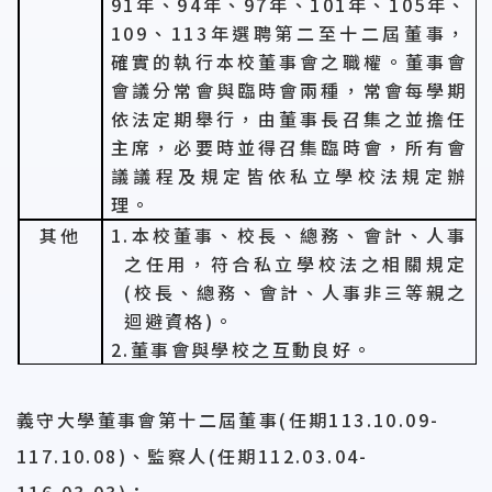
91
年、
94
年、
97
年、
101
年、
105
年、
109
、
113
年選聘第二至十二屆董事，
確實的執行本校董事會之職權。董事會
會議分常會與臨時會兩種，常會每學期
依法定期舉行，由董事長召集之並擔任
主席，必要時並得召集臨時會，所有會
議議程及規定皆依私立學校法規定辦
理。
其他
1.
本校董事、校長、總務、會計、人事
之任用，符合私立學校法之相關規定
(
校長、總務、會計、人事非三等親之
迴避資格
)
。
2.
董事會與學校之互動良好。
義守大學董事會第十二屆董事(任期113.10.09-
117.10.08)、監察人(任期112.03.04-