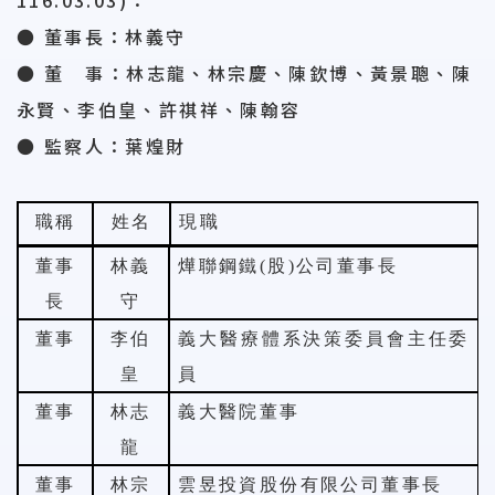
116.03.03)：
● 董事長：林義守
● 董 事：
林志龍、林宗慶、陳欽博、黃景聰、陳
永賢、李伯皇、許祺祥、陳翰容
●
監察人：葉煌財
職稱
姓名
現職
董事
林義
燁聯鋼鐵
(
股
)
公司董事長
長
守
董事
李伯
義大醫療體系決策委員會主任委
皇
員
董事
林志
義大醫院董事
龍
董事
林宗
雲昱投資股份有限公司董事長