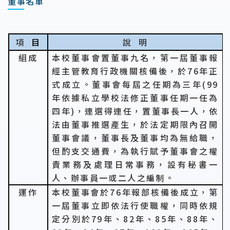
董事名單
項
目
說
明
組成
本校董事會置董事九名，第一屆董事報
經主管教育行政機關核備後，於
76
年正
式成立。董事會每屆之任期為三年
(99
年依據私立學校法修正董事任期一任為
四年
)
，連選得連任，置董事長一人，依
法由董事推選產生，於法定期限內召開
董事會議，董事長及董事均為無給職，
但酌支交通費，為執行賦予董事會之權
責業務及處理日常事務，設有秘書一
人、辦事員一或二人之編制。
運作
本校董事會於
76
年報部核備後成立，第
一屆董事立即依法行使職權，同時依規
定分別於
79
年、
82
年、
85
年、
88
年、