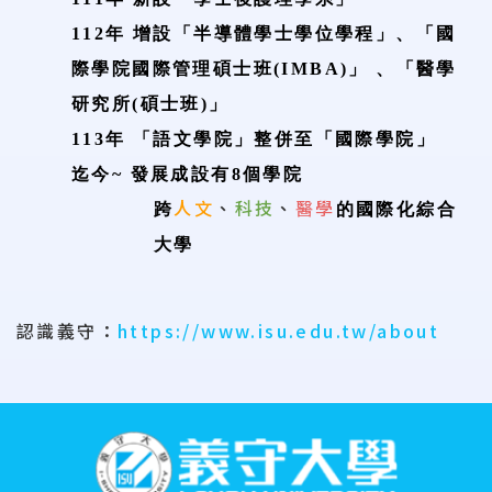
112年
增設「半導體學士學位學程」、「國
際學院國際管理碩士班
(IMBA)
」 、「醫學
研究所
(
碩士班
)
」
113年
「
語文學院
」
整併至
「
國際學院
」
迄今~
發展成設有
8
個學院
人文
、
科技
、
醫學
跨
的國際化綜合
大學
認識義守：
https://www.isu.edu.tw/about
:::